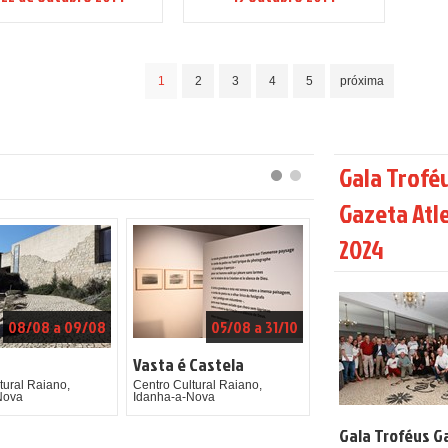
1
2
3
4
5
próxima
Gala Trofé
Gazeta Atl
2024
08/08 a 09/08
05/08 a 31/10
Vasta é Castela
tural Raiano,
Centro Cultural Raiano,
Nova
Idanha-a-Nova
Gala Troféus G