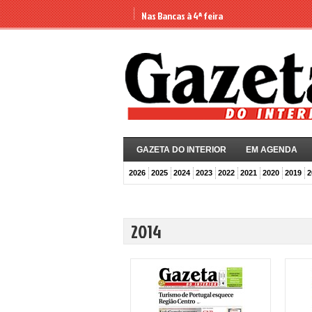
Nas Bancas à 4ª feira
GAZETA DO INTERIOR
EM AGENDA
2026
2025
2024
2023
2022
2021
2020
2019
2
2014