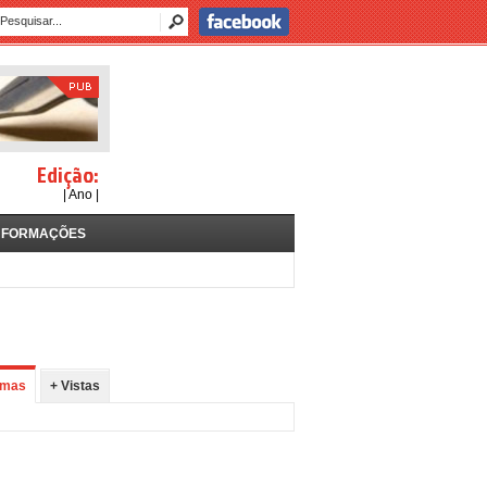
Edição:
| Ano |
NFORMAÇÕES
imas
+ Vistas