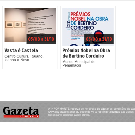
05/08 a 31/10
05/08 a 31/10
Vasta é Castela
Prémios Nobel na Obra
de Bertino Cordeiro
Centro Cultural Raiano,
Idanha-a-Nova
Museu Municipal de
Penamacor
A INFORMARTE reserva-se no direito de alterar as condições de ac
www.gazetadointerior.pt, podendo vir a restringir algumas das zonas
necessário qualquer aviso prévio.