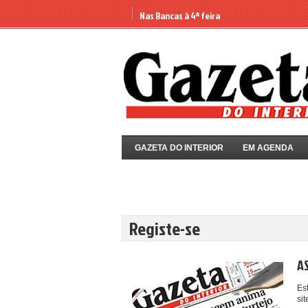
Nas Bancas à 4ª feira
GAZETA DO INTERIOR
EM AGENDA
Registe-se
A
Es
si