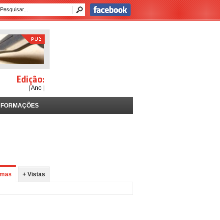
Edição:
| Ano |
NFORMAÇÕES
imas
+ Vistas