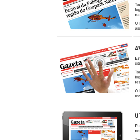
To
log
res
O 
as
A
Es
si
To
log
res
O 
as
U
Es
no
To