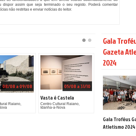
u dispor assim que seja terminado o seu registo. Poderá comentar
ícias não restritas e enviar notícias do leitor.
Gala Trofé
Gazeta Atl
2024
08/08 a 09/08
05/08 a 31/10
Vasta é Castela
tural Raiano,
Centro Cultural Raiano,
Nova
Idanha-a-Nova
Gala Troféus G
Atletismo 2024