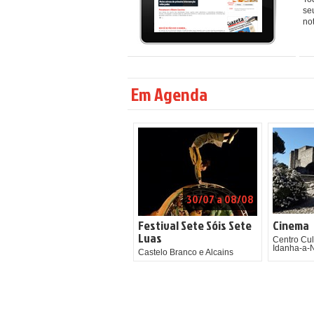
se
not
Em Agenda
30/07 a 08/08
Festival Sete Sóis Sete
Cinema
Luas
Centro Cul
Idanha-a-
Castelo Branco e Alcains