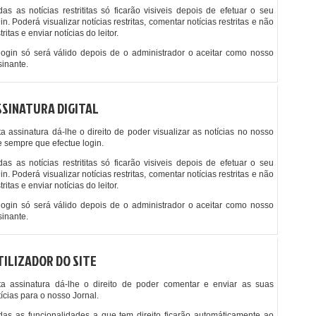
das as notícias restrititas só ficarão visiveis depois de efetuar o seu
in. Poderá visualizar notícias restritas, comentar notícias restritas e não
tritas e enviar notícias do leitor.
login só será válido depois de o administrador o aceitar como nosso
sinante.
SSINATURA DIGITAL
ta assinatura dá-lhe o direito de poder visualizar as notícias no nosso
te sempre que efectue login.
das as notícias restrititas só ficarão visiveis depois de efetuar o seu
in. Poderá visualizar notícias restritas, comentar notícias restritas e não
tritas e enviar notícias do leitor.
login só será válido depois de o administrador o aceitar como nosso
sinante.
TILIZADOR DO SITE
ta assinatura dá-lhe o direito de poder comentar e enviar as suas
tícias para o nosso Jornal.
das as funcionalidades a que tem direito ficarão automáticamente ao