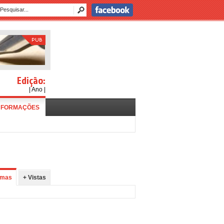
Edição:
| Ano |
NFORMAÇÕES
imas
+ Vistas