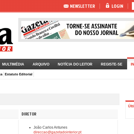
NEWSLETTER
LOGIN
MULTIMÉDIA
ARQUIVO
NOTÍCIA DO LEITOR
REGISTE-SE
I
ca
Estatuto Editorial
Últ
DIRETOR
João Carlos Antunes
direccao@gazetadointerior.pt