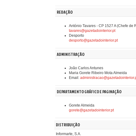
REDAÇÃO
António Tavares - CP 1527 A
(Chefe de 
tavares@gazetadointerior.pt
Desporto
desporto@gazetadointerior.pt
ADMINISTRAÇÃO
João Carlos Antunes
Maria Gorete Ribeiro Mota Almeida
Email:
administracao@gazetadointerior.
DEPARTAMENTO GRÁFICO E PAGINAÇÃO
Gorete Almeida
gorete@gazetadointerior.pt
DISTRIBUIÇÃO
Informarte, S.A.