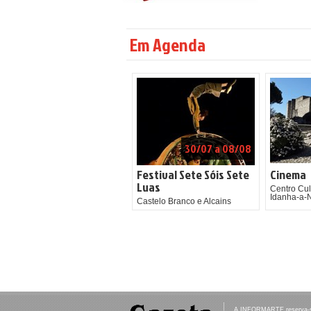
Em Agenda
30/07 a 08/08
Festival Sete Sóis Sete
Cinema
Luas
Centro Cul
Idanha-a-
Castelo Branco e Alcains
A INFORMARTE reserva-se 