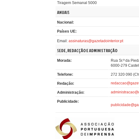
Tiragem Semanal 5000
ANUAIS
Nacional:
Países UE:
Email:
assinaturas@gazetadointerior.pt
SEDE, REDACÇÃO E ADMINISTRAÇÃO
Morada:
Rua Sr.ª da Pied
6000-279 Caste
Telefone:
272 320 090 (Ch
redaccao@gazeta
Redação:
administracao@g
Administração:
Publicidade:
publicidade@gaz