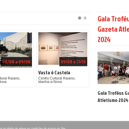
Gala Trofé
Gazeta Atl
2024
08/08 a 09/08
05/08 a 31/10
Vasta é Castela
tural Raiano,
Centro Cultural Raiano,
Nova
Idanha-a-Nova
Gala Troféus G
Atletismo 2024
no direito de alterar as condições de acesso ao Site