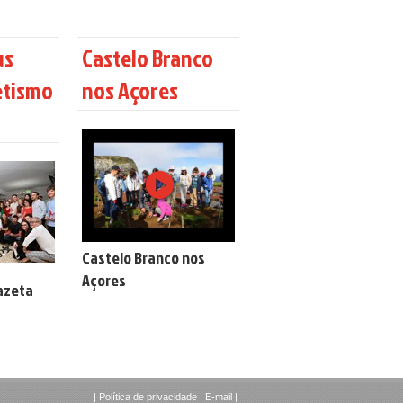
us
Castelo Branco
etismo
nos Açores
Castelo Branco nos
Açores
azeta
|
Política de privacidade
|
E-mail
|