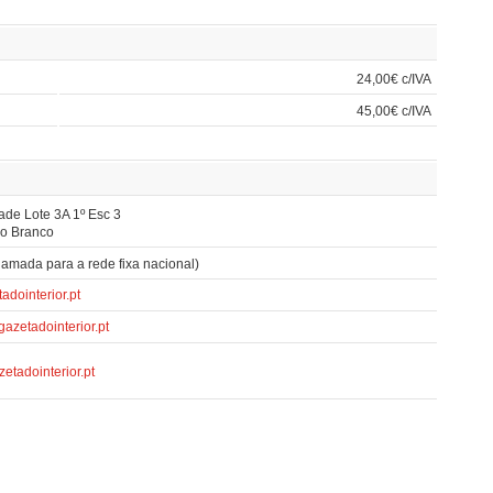
24,00€ c/IVA
45,00€ c/IVA
ade Lote 3A 1º Esc 3
lo Branco
amada para a rede fixa nacional)
dointerior.pt
azetadointerior.pt
etadointerior.pt