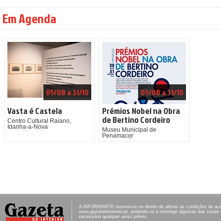
Em Agenda
05/08 a 31/10
05/08 a 31/10
Vasta é Castela
Prémios Nobel na Obra
de Bertino Cordeiro
Centro Cultural Raiano,
Idanha-a-Nova
Museu Municipal de
Penamacor
A INFORMARTE reserva-se no direito de alterar as condições de ac
www.gazetadointerior.pt, podendo vir a restringir algumas das zonas
necessário qualquer aviso prévio.