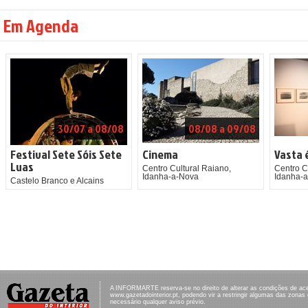
Em Agenda
30/07 a 08/08
08/08 a 09/08
Festival Sete Sóis Sete
Cinema
Vasta 
Luas
Centro Cultural Raiano,
Centro C
Idanha-a-Nova
Idanha-
Castelo Branco e Alcains
A INFORMARTE reserva-se no direito de alterar as condições de ac
www.gazetadointerior.pt, podendo vir a restringir algumas das zonas
necessário qualquer aviso prévio.