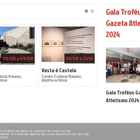
Gala Trofé
Gazeta Atl
2024
08/08 a 09/08
05/08 a 31/10
Vasta é Castela
tural Raiano,
Centro Cultural Raiano,
Nova
Idanha-a-Nova
Gala Troféus G
Atletismo 2024
no direito de alterar as condições de acesso ao Site
podendo vir a restringir algumas das zonas disponíveis sem que seja
prévio.