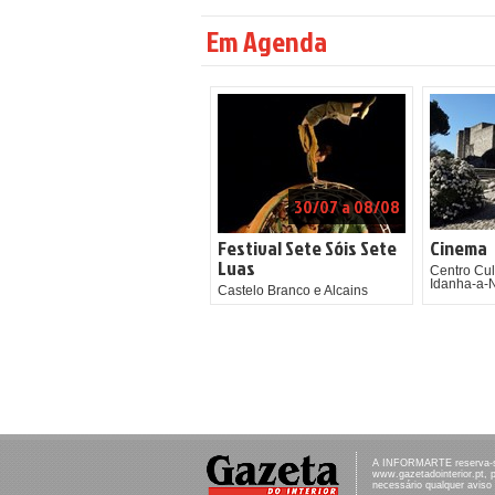
Em Agenda
30/07 a 08/08
Festival Sete Sóis Sete
Cinema
Luas
Centro Cul
Idanha-a-
Castelo Branco e Alcains
A INFORMARTE reserva-se 
www.gazetadointerior.pt, 
necessário qualquer aviso 