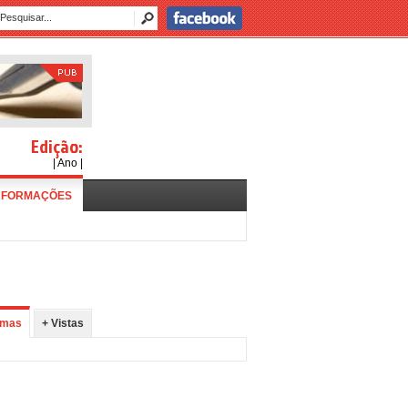
Edição:
| Ano |
NFORMAÇÕES
imas
+ Vistas