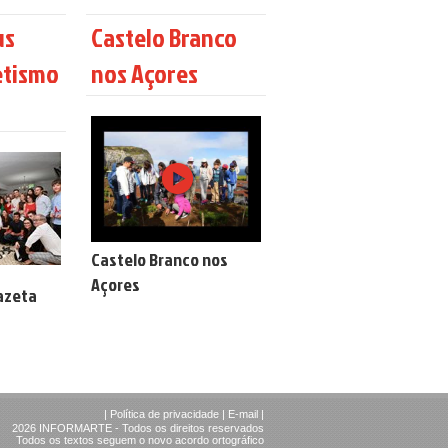
us
Castelo Branco
etismo
nos Açores
Castelo Branco nos
Açores
azeta
|
Política de privacidade
|
E-mail
|
2026 INFORMARTE - Todos os direitos reservados
Todos os textos seguem o novo acordo ortográfico