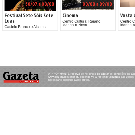
30/07 a 08/08
08/08 a 09/08
Festival Sete Sóis Sete
Cinema
Vasta 
Luas
Centro Cultural Raiano,
Centro C
Idanha-a-Nova
Idanha-
Castelo Branco e Alcains
A INFORMARTE reserva-se no direito de alterar as condições de ac
www.gazetadointerior.pt, podendo vir a restringir algumas das zonas
necessário qualquer aviso prévio.