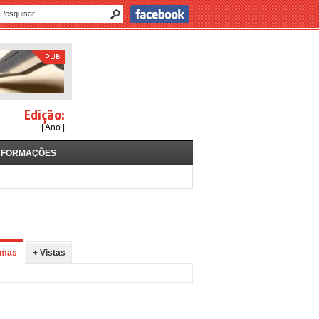
Edição:
| Ano |
NFORMAÇÕES
imas
+ Vistas