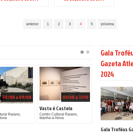
anterior
1
2
3
4
5
próxima
Gala Trofé
Gazeta Atl
2024
08/08 a 09/08
05/08 a 31/10
Vasta é Castela
tural Raiano,
Centro Cultural Raiano,
Nova
Idanha-a-Nova
Gala Troféus G