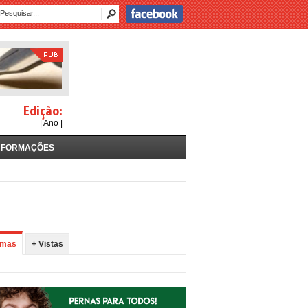
Edição:
| Ano |
NFORMAÇÕES
imas
+ Vistas