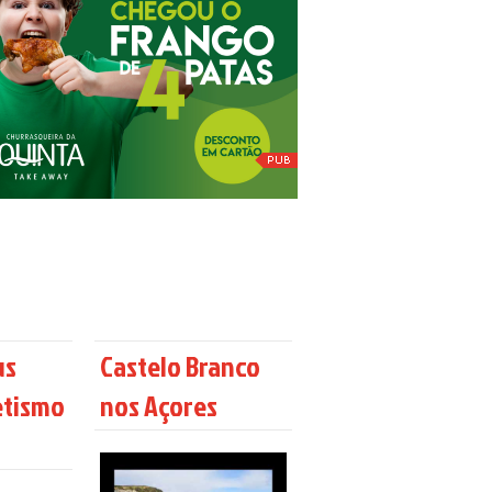
us
Castelo Branco
etismo
nos Açores