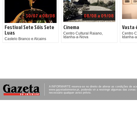
30/07 a 08/08
08/08 a 09/08
Festival Sete Sóis Sete
Cinema
Vasta 
Luas
Centro Cultural Raiano,
Centro C
Idanha-a-Nova
Idanha-
Castelo Branco e Alcains
A INFORMARTE reserva-se no direito de alterar as condições de ac
www.gazetadointerior.pt, podendo vir a restringir algumas das zonas
necessário qualquer aviso prévio.