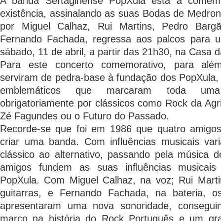
A banda Sertaginense PopXula está a comem
existência, assinalando as suas Bodas de Medro
por Miguel Calhaz, Rui Martins, Pedro Barg
Fernando Fachada, regressa aos palcos para u
sábado, 11 de abril, a partir das 21h30, na Casa d
Para este concerto comemorativo, para al
serviram de pedra-base à fundação dos PopXula, 
emblemáticos que marcaram toda uma
obrigatoriamente por clássicos como Rock da Agri
Zé Fagundes ou o Futuro do Passado.
Recorde-se que foi em 1986 que quatro amigos
criar uma banda. Com influências musicais var
clássico ao alternativo, passando pela música d
amigos fundem as suas influências musicai
PopXula. Com Miguel Calhaz, na voz; Rui Mart
guitarras, e Fernando Fachada, na bateria, o
apresentaram uma nova sonoridade, consegui
marco na história do Rock Português e um gra