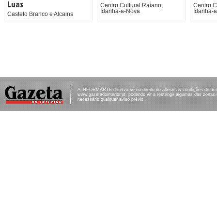
Luas
Centro Cultural Raiano,
Centro C
Idanha-a-Nova
Idanha-
Castelo Branco e Alcains
A INFORMARTE reserva-se no direito de alterar as condições de ac
www.gazetadointerior.pt, podendo vir a restringir algumas das zonas
necessário qualquer aviso prévio.