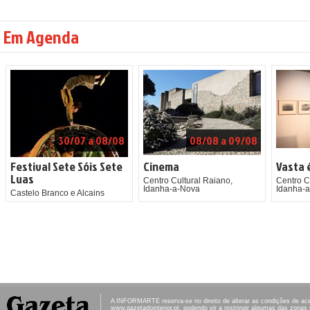
Em Agenda
30/07 a 08/08
08/08 a 09/08
Festival Sete Sóis Sete
Cinema
Vasta 
Luas
Centro Cultural Raiano,
Centro C
Idanha-a-Nova
Idanha-
Castelo Branco e Alcains
A INFORMARTE reserva-se no direito de alterar as condições de ac
www.gazetadointerior.pt, podendo vir a restringir algumas das zonas