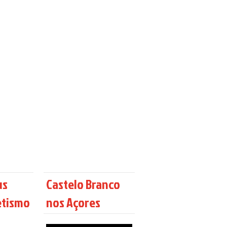
us
Castelo Branco
etismo
nos Açores