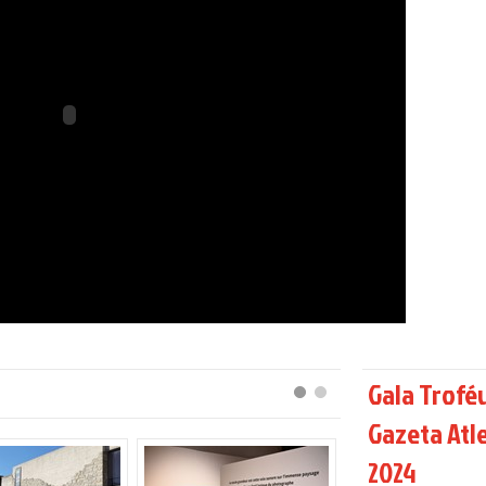
Gala Trofé
Gazeta Atl
2024