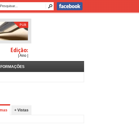
Edição:
| Ano |
NFORMAÇÕES
imas
+ Vistas