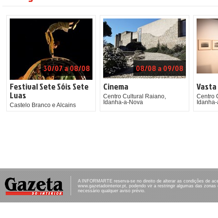
30/07 a 08/08
08/08 a 09/08
Festival Sete Sóis Sete
Cinema
Vasta
Luas
Centro Cultural Raiano,
Centro 
Idanha-a-Nova
Idanha
Castelo Branco e Alcains
A INFORMARTE reserva-se no direito de alterar as condições de ac
www.gazetadointerior.pt, podendo vir a restringir algumas das zonas
necessário qualquer aviso prévio.