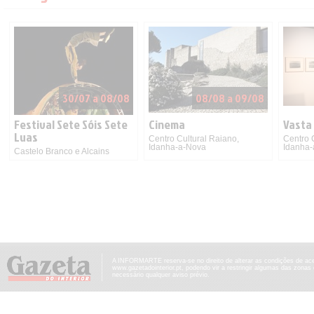
30/07 a 08/08
08/08 a 09/08
Festival Sete Sóis Sete
Cinema
Vasta
Luas
Centro Cultural Raiano,
Centro 
Idanha-a-Nova
Idanha
Castelo Branco e Alcains
A INFORMARTE reserva-se no direito de alterar as condições de ac
www.gazetadointerior.pt, podendo vir a restringir algumas das zonas
necessário qualquer aviso prévio.