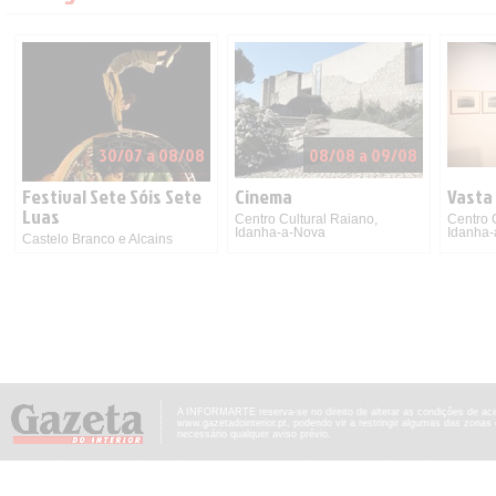
30/07 a 08/08
08/08 a 09/08
Festival Sete Sóis Sete
Cinema
Vasta
Luas
Centro Cultural Raiano,
Centro 
Idanha-a-Nova
Idanha
Castelo Branco e Alcains
A INFORMARTE reserva-se no direito de alterar as condições de ac
www.gazetadointerior.pt, podendo vir a restringir algumas das zonas
necessário qualquer aviso prévio.