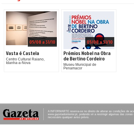
05/08 a 31/10
05/08 a 31/10
Vasta é Castela
Prémios Nobel na Obra
de Bertino Cordeiro
Centro Cultural Raiano,
Idanha-a-Nova
Museu Municipal de
Penamacor
A INFORMARTE reserva-se no direito de alterar as condições de ac
www.gazetadointerior.pt, podendo vir a restringir algumas das zonas
necessário qualquer aviso prévio.