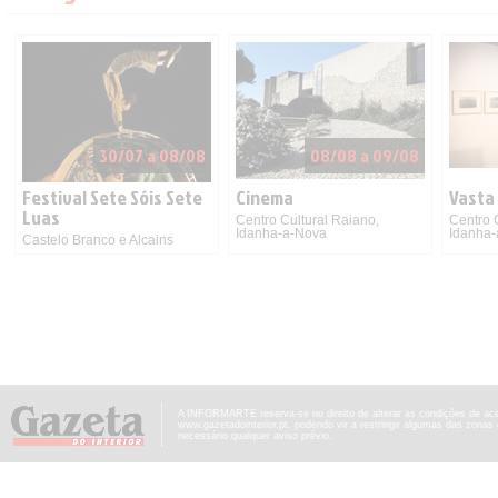
30/07 a 08/08
08/08 a 09/08
Festival Sete Sóis Sete
Cinema
Vasta
Luas
Centro Cultural Raiano,
Centro 
Idanha-a-Nova
Idanha
Castelo Branco e Alcains
A INFORMARTE reserva-se no direito de alterar as condições de ac
www.gazetadointerior.pt, podendo vir a restringir algumas das zonas
necessário qualquer aviso prévio.