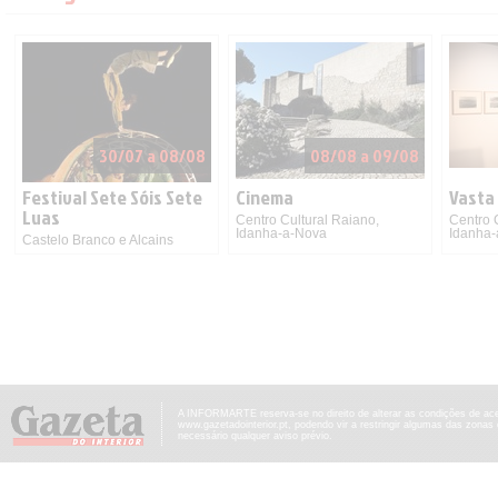
30/07 a 08/08
08/08 a 09/08
Festival Sete Sóis Sete
Cinema
Vasta
Luas
Centro Cultural Raiano,
Centro 
Idanha-a-Nova
Idanha
Castelo Branco e Alcains
A INFORMARTE reserva-se no direito de alterar as condições de ac
www.gazetadointerior.pt, podendo vir a restringir algumas das zonas
necessário qualquer aviso prévio.