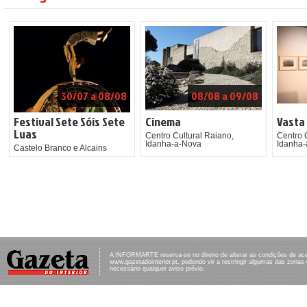
30/07 a 08/08
08/08 a 09/08
Festival Sete Sóis Sete
Cinema
Vasta
Luas
Centro Cultural Raiano,
Centro 
Idanha-a-Nova
Idanha
Castelo Branco e Alcains
A INFORMARTE reserva-se no direito de alterar as condições de ac
www.gazetadointerior.pt, podendo vir a restringir algumas das zonas
necessário qualquer aviso prévio.