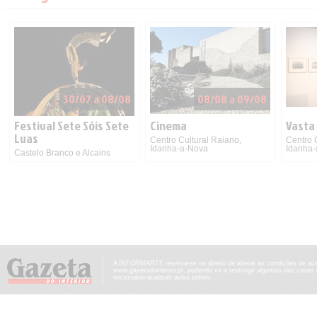
30/07 a 08/08
08/08 a 09/08
Festival Sete Sóis Sete
Cinema
Vasta
Luas
Centro Cultural Raiano,
Centro 
Idanha-a-Nova
Idanha
Castelo Branco e Alcains
A INFORMARTE reserva-se no direito de alterar as condições de ac
www.gazetadointerior.pt, podendo vir a restringir algumas das zonas
necessário qualquer aviso prévio.