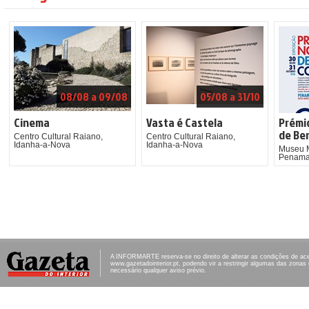
08/08 a 09/08
05/08 a 31/10
Cinema
Vasta é Castela
Prémi
de Ber
Centro Cultural Raiano,
Centro Cultural Raiano,
Idanha-a-Nova
Idanha-a-Nova
Museu M
Penama
A INFORMARTE reserva-se no direito de alterar as condições de ac
www.gazetadointerior.pt, podendo vir a restringir algumas das zonas
necessário qualquer aviso prévio.