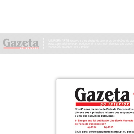
A INFORMARTE reserva-se no direito de alterar as condições de ac
www.gazetadointerior.pt, podendo vir a restringir algumas das zonas
necessário qualquer aviso prévio.