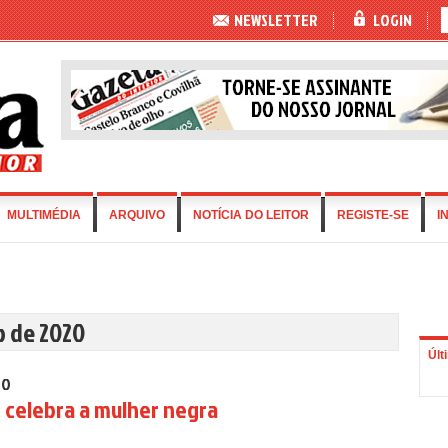
NEWSLETTER
LOGIN
MULTIMÉDIA
ARQUIVO
NOTÍCIA DO LEITOR
REGISTE-SE
I
o de 2020
Últ
RO
 celebra a mulher negra