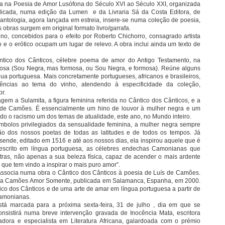
ra na Poesia de Amor Lusófona do Século XVI ao Século XXI, organizada
licada, numa edição da Lumen e da Livraria Sá da Costa Editora, de
antologia, agora lançada em estreia, insere-se numa coleção de poesia,
 obras surgem em original formato livro/garrafa.
no, concebidos para o efeito por Roberto Chichorro, consagrado artista
e o erótico ocupam um lugar de relevo. A obra inclui ainda um texto de
ântico dos Cânticos, célebre poema de amor do Antigo Testamento, na
mosa (Sou Negra, mas formosa, ou Sou Negra, e formosa). Reúne alguns
ua portuguesa. Mais concretamente portugueses, africanos e brasileiros,
ências ao tema do vinho, atendendo à especificidade da coleção,
r.
em a Sulamita, a figura feminina referida no Cântico dos Cânticos, e a
l de Camões. É essencialmente um hino de louvor à mulher negra e um
sendo o racismo um dos temas de atualidade, este ano, no Mundo inteiro.
mbolos privilegiados da sensualidade feminina, a mulher negra sempre
ão dos nossos poetas de todas as latitudes e de todos os tempos. Já
sende, editado em 1516 e até aos nossos dias, ela inspirou aquele que é
escrito em língua portuguesa, as célebres endechas Camonianas que
ras, não apenas a sua beleza física, capaz de acender o mais ardente
 que tem vindo a inspirar o mais puro amor”.
r associa numa obra o Cântico dos Cânticos à poesia de Luís de Camões.
ogia Camões Amor Somente, publicada em Salamanca, Espanha, em 2000.
ico dos Cânticos e de uma arte de amar em língua portuguesa a partir de
Camonianas.
stá marcada para a próxima sexta-feira, 31 de julho , dia em que se
sistirá numa breve intervenção gravada de Inocência Mata, escritora
gadora e especialista em Literatura Africana, galardoada com o prémio