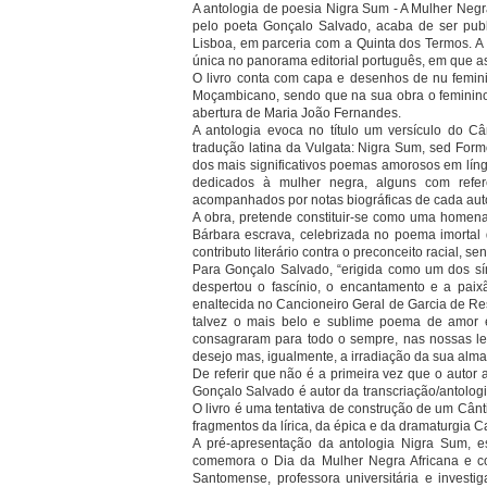
A antologia de poesia Nigra Sum - A Mulher Neg
pelo poeta Gonçalo Salvado, acaba de ser pub
Lisboa, em parceria com a Quinta dos Termos. A 
única no panorama editorial português, em que as
O livro conta com capa e desenhos de nu femini
Moçambicano, sendo que na sua obra o feminino 
abertura de Maria João Fernandes.
A antologia evoca no título um versículo do C
tradução latina da Vulgata: Nigra Sum, sed For
dos mais significativos poemas amorosos em líng
dedicados à mulher negra, alguns com refer
acompanhados por notas biográficas de cada auto
A obra, pretende constituir-se como uma homenag
Bárbara escrava, celebrizada no poema imorta
contributo literário contra o preconceito racial, 
Para Gonçalo Salvado, “erigida como um dos sí
despertou o fascínio, o encantamento e a paix
enaltecida no Cancioneiro Geral de Garcia de Re
talvez o mais belo e sublime poema de amor 
consagraram para todo o sempre, nas nossas let
desejo mas, igualmente, a irradiação da sua alma
De referir que não é a primeira vez que o auto
Gonçalo Salvado é autor da transcriação/antol
O livro é uma tentativa de construção de um Cânt
fragmentos da lírica, da épica e da dramaturgia 
A pré-apresentação da antologia Nigra Sum, e
comemora o Dia da Mulher Negra Africana e con
Santomense, professora universitária e investi