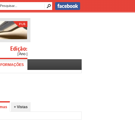
Edição:
| Ano |
NFORMAÇÕES
imas
+ Vistas