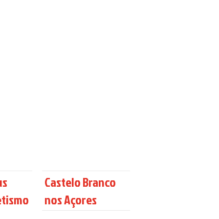
us
Castelo Branco
etismo
nos Açores