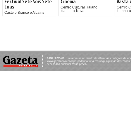
Festival Sete Sóis Sete
Cinema
Vasta 
Luas
Centro Cultural Raiano,
Centro C
Idanha-a-Nova
Idanha-
Castelo Branco e Alcains
A INFORMARTE reserva-se no direito de alterar as condições de ac
www.gazetadointerior.pt, podendo vir a restringir algumas das zonas
necessário qualquer aviso prévio.