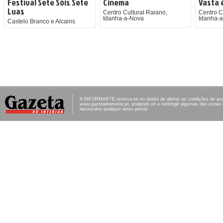
Festival Sete Sóis Sete
Cinema
Vasta 
Luas
Centro Cultural Raiano,
Centro C
Idanha-a-Nova
Idanha-
Castelo Branco e Alcains
A INFORMARTE reserva-se no direito de alterar as condições de ac
www.gazetadointerior.pt, podendo vir a restringir algumas das zonas
necessário qualquer aviso prévio.