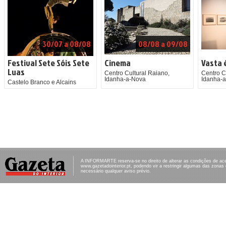
30/07 a 08/08
08/08 a 09/08
Festival Sete Sóis Sete
Cinema
Vasta 
Luas
Centro Cultural Raiano,
Centro C
Idanha-a-Nova
Idanha-
Castelo Branco e Alcains
A INFORMARTE reserva-se no direito de alterar as condições de ac
www.gazetadointerior.pt, podendo vir a restringir algumas das zonas
necessário qualquer aviso prévio.