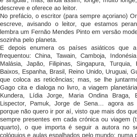
e singular; mas, ainda assim, longe, muito long
descreve e oferece ao leitor.
No prefácio, o escritor (para sempre açoriano) O
escreve, avisando o leitor, que estamos pera
lembra um Fernão Mendes Pinto em versão moder
sozinha pelo planeta.
E depois enumera os países asiáticos que a 
frequentou: China, Tawain, Camboja, Indonésia,
Malásia, Japão, Filipinas, Singapura, Turquia,
Baixos, Espanha, Brasil, Reino Unido, Uruguai,
que coloca as reticências; mas, se lhe juntar
Gago cita e dialoga no livro, a viagem planetár
Kundera, Lídia Jorge, Maria Ondina Braga, Em
Lispector, Pamuk, Jorge de Sena… agora as r
porque não quero ir por aí, visto que mais dos que 
sempre presentes em cada crónica ou viagem (
quarto), o que importa é seguir a autora no s
colóquios e aulas espalhados pelo mundo; numa 