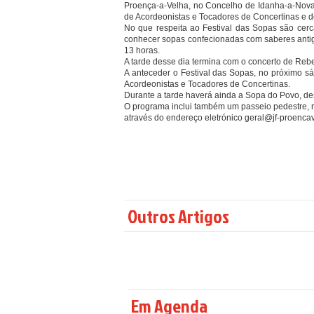
Proença-a-Velha, no Concelho de Idanha-a-Nova,
de Acordeonistas e Tocadores de Concertinas e do
No que respeita ao Festival das Sopas são cer
conhecer sopas confecionadas com saberes antigo
13 horas.
A tarde desse dia termina com o concerto de Rebe
A anteceder o Festival das Sopas, no próximo s
Acordeonistas e Tocadores de Concertinas.
Durante a tarde haverá ainda a Sopa do Povo, d
O programa inclui também um passeio pedestre, n
através do endereço eletrónico
geral@jf-proencav
Outros Artigos
Em Agenda