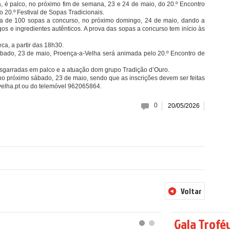
 é palco, no próximo fim de semana, 23 e 24 de maio, do 20.º Encontro
 20.º Festival de Sopas Tradicionais.
ca de 100 sopas a concurso, no próximo domingo, 24 de maio, dando a
s e ingredientes autênticos. A prova das sopas a concurso tem início às
ca, a partir das 18h30.
ábado, 23 de maio, Proença-a-Velha será animada pelo 20.º Encontro de
esgarradas em palco e a atuação dom grupo Tradição d’Ouro.
o próximo sábado, 23 de maio, sendo que as inscrições devem ser feitas
elha.pt
ou do telemóvel 962065864.
0
20/05/2026
Voltar
Gala Trofé