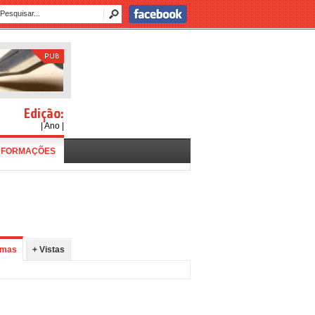
Edição:
| Ano |
NFORMAÇÕES
imas
+ Vistas