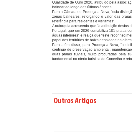
Qualidade de Ouro 2026, atribuído pela associaç
balnear ao longo das últimas épocas.
Para a Câmara de Proença-a-Nova, “esta distinç
zonas balneares, reforçando o valor das praia
referência para residentes e visitantes”.
A autarquia acrescenta que “a atribuição destas 
Portugal, que em 2026 contabiliza 101 praias c
águas interiores” e realça que “este reconhecime
papel dos territórios de baixa densidade na ofert
Para além disso, para Proença‑a‑Nova, “a dis
contínuo de preservação ambiental, manutenção d
duas praias fluviais, muito procuradas pela 
fundamental na oferta turística do Concelho e ref
Outros Artigos