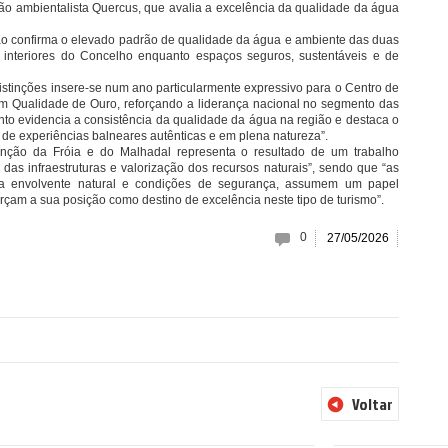
ão ambientalista Quercus, que avalia a excelência da qualidade da água
ão confirma o elevado padrão de qualidade da água e ambiente das duas
s interiores do Concelho enquanto espaços seguros, sustentáveis e de
distinções insere‑se num ano particularmente expressivo para o Centro de
om Qualidade de Ouro, reforçando a liderança nacional no segmento das
nto evidencia a consistência da qualidade da água na região e destaca o
a de experiências balneares autênticas e em plena natureza”.
tinção da Fróia e do Malhadal representa o resultado de um trabalho
as infraestruturas e valorização dos recursos naturais”, sendo que “as
sua envolvente natural e condições de segurança, assumem um papel
orçam a sua posição como destino de excelência neste tipo de turismo”.
0
27/05/2026
Voltar