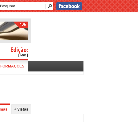
Edição:
| Ano |
NFORMAÇÕES
imas
+ Vistas