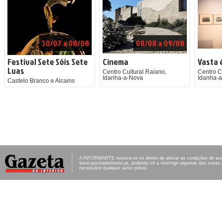
30/07 a 08/08
08/08 a 09/08
Festival Sete Sóis Sete
Cinema
Vasta 
Luas
Centro Cultural Raiano,
Centro C
Idanha-a-Nova
Idanha-
Castelo Branco e Alcains
A INFORMARTE reserva-se no direito de alterar as condições de ac
www.gazetadointerior.pt, podendo vir a restringir algumas das zonas
necessário qualquer aviso prévio.