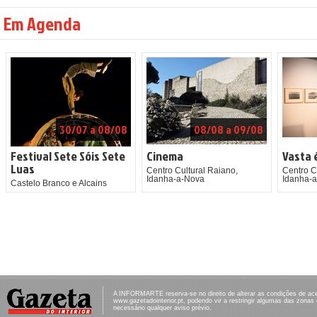
Em Agenda
30/07 a 08/08
08/08 a 09/08
Festival Sete Sóis Sete
Cinema
Vasta 
Luas
Centro Cultural Raiano,
Centro C
Idanha-a-Nova
Idanha-
Castelo Branco e Alcains
A INFORMARTE reserva-se no direito de alterar as condições de ac
www.gazetadointerior.pt, podendo vir a restringir algumas das zonas
necessário qualquer aviso prévio.