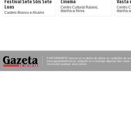
Festival Sete Sóis Sete
Cinema
Vasta 
Luas
Centro Cultural Raiano,
Centro C
Idanha-a-Nova
Idanha-
Castelo Branco e Alcains
A INFORMARTE reserva-se no direito de alterar as condições de ac
www.gazetadointerior.pt, podendo vir a restringir algumas das zonas
necessário qualquer aviso prévio.