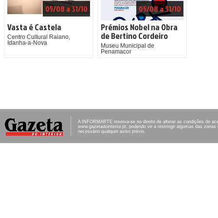
05/08 a 31/10
05/08 a 31/10
Vasta é Castela
Prémios Nobel na Obra
de Bertino Cordeiro
Centro Cultural Raiano,
Idanha-a-Nova
Museu Municipal de
Penamacor
A INFORMARTE reserva-se no direito de alterar as condições de ac
www.gazetadointerior.pt, podendo vir a restringir algumas das zonas
necessário qualquer aviso prévio.