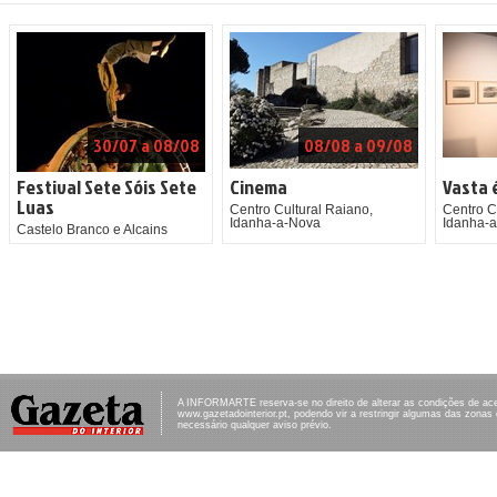
30/07 a 08/08
08/08 a 09/08
Festival Sete Sóis Sete
Cinema
Vasta 
Luas
Centro Cultural Raiano,
Centro C
Idanha-a-Nova
Idanha-
Castelo Branco e Alcains
A INFORMARTE reserva-se no direito de alterar as condições de ac
www.gazetadointerior.pt, podendo vir a restringir algumas das zonas
necessário qualquer aviso prévio.