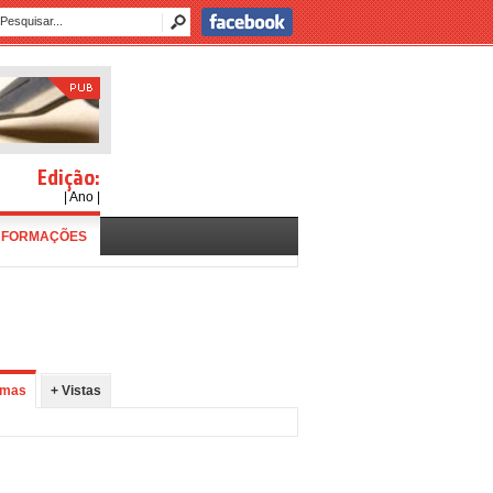
Edição:
| Ano |
NFORMAÇÕES
imas
+ Vistas