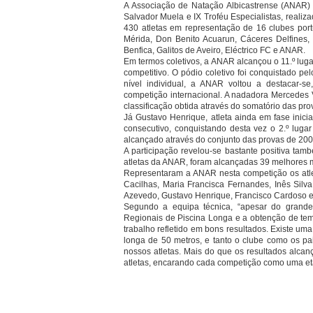
A Associação de Natação Albicastrense (ANAR) e
Salvador Muela e IX Troféu Especialistas, reali
430 atletas em representação de 16 clubes por
Mérida, Don Benito Acuarun, Cáceres Delfines,
Benfica, Galitos de Aveiro, Eléctrico FC e ANAR.
Em termos coletivos, a ANAR alcançou o 11.º lug
competitivo. O pódio coletivo foi conquistado 
nível individual, a ANAR voltou a destacar-se
competição internacional. A nadadora Mercedes 
classificação obtida através do somatório das pr
Já Gustavo Henrique, atleta ainda em fase inicia
consecutivo, conquistando desta vez o 2.º luga
alcançado através do conjunto das provas de 200
A participação revelou-se bastante positiva ta
atletas da ANAR, foram alcançadas 39 melhores 
Representaram a ANAR nesta competição os atlet
Cacilhas, Maria Francisca Fernandes, Inês Silva,
Azevedo, Gustavo Henrique, Francisco Cardoso e 
Segundo a equipa técnica, “apesar do grande
Regionais de Piscina Longa e a obtenção de tem
trabalho refletido em bons resultados. Existe um
longa de 50 metros, e tanto o clube como os pa
nossos atletas. Mais do que os resultados alca
atletas, encarando cada competição como uma et