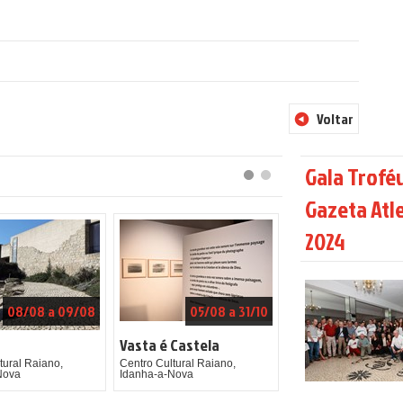
Voltar
Gala Trofé
Gazeta Atl
2024
08/08 a 09/08
05/08 a 31/10
Vasta é Castela
tural Raiano,
Centro Cultural Raiano,
Nova
Idanha-a-Nova