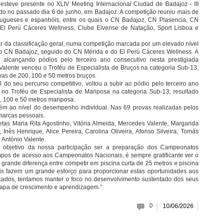
steve presente no XLIV Meeting Internacional Ciudad de Badajoz - III
zado no passado dia 6 de junho, em Badajoz. A competição reuniu mais de
tugueses e espanhóis, entre os quais o CN Badajoz, CN Plasencia, CN
 El Perú Cáceres Wellness, Clube Elvense de Natação, Sport Lisboa e
ar da classificação geral, numa competição marcada por um elevado nível
pelo CN Badajoz, seguido do CN Mérida e do El Perú Cáceres Wellness. A
, alcançando pódios pelo terceiro ano consecutivo nesta prestigiada
Valente venceu o Troféu de Especialista de Bruços na categoria Sub-13,
ovas de 200, 100 e 50 metros bruços.
l do seu percurso competitivo, voltou a subir ao pódio pelo terceiro ano
r no Troféu de Especialista de Mariposa na categoria Sub-13, resultado
, 100 e 50 metros mariposa.
mbém ao nível do desempenho individual. Nas 69 provas realizadas pelos
marcas pessoais.
as Maria Rita Agostinho, Vitória Almeida, Mercedes Valente, Margarida
 Inês Henrique, Alice Pereira, Carolina Oliveira, Afonso Silveira, Tomás
António Valente.
 objetivo da nossa participação ser a preparação dos Campeonatos
pos de acesso aos Campeonatos Nacionais, é sempre gratificante ver o
a grande diferença entre competir em piscina curta de 25 metros e piscina
is fazem um grande esforço para proporcionar estas oportunidades aos
nçados, tentamos manter o foco no desenvolvimento sustentado dos seus
apa de crescimento e aprendizagem.”
0
10/06/2026