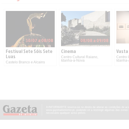
30/07 a 08/08
08/08 a 09/08
Festival Sete Sóis Sete
Cinema
Vasta
Luas
Centro Cultural Raiano,
Centro 
Idanha-a-Nova
Idanha
Castelo Branco e Alcains
A INFORMARTE reserva-se no direito de alterar as condições de ac
www.gazetadointerior.pt, podendo vir a restringir algumas das zonas
necessário qualquer aviso prévio.